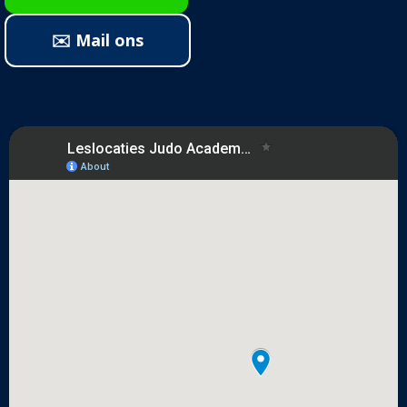
✉️ Mail ons