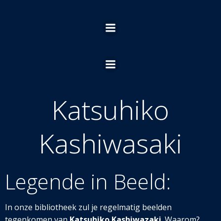
Ga
naar
de
inhoud
Katsuhiko
Kashiwasaki
Legende in Be
eld:
In onze bibliotheek zul je regelmatig beelden
tegenkomen van
Katsuhiko Kashiwazaki
. Waarom?