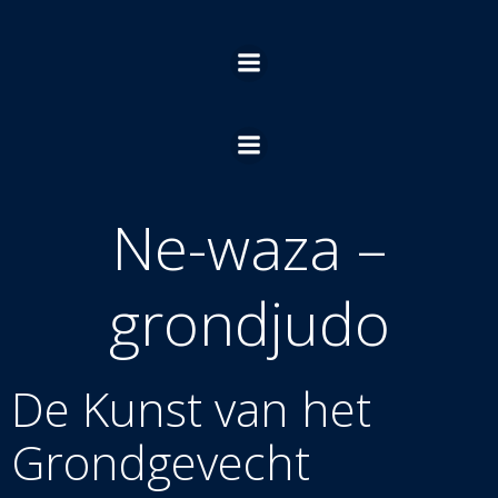
Ga
naar
de
inhoud
Ne-waza –
grondjudo
De Kunst van
het
Grondgevecht