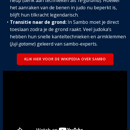
heup (denk aan technieken als
Te-guruma
). Hoewel
het aanraken van de benen in judo nu beperkt is,
blijft hun tilkracht legendarisch.
Transitie naar de grond:
In Sambo moet je direct
toeslaan zodra je de grond raakt. Veel judoka’s
hebben hun snelle kanteltechnieken en armklemmen
(
Juji-gatame
) geleerd van sambo-experts.
KLIK HIER VOOR DE WIKIPEDIA OVER SAMBO