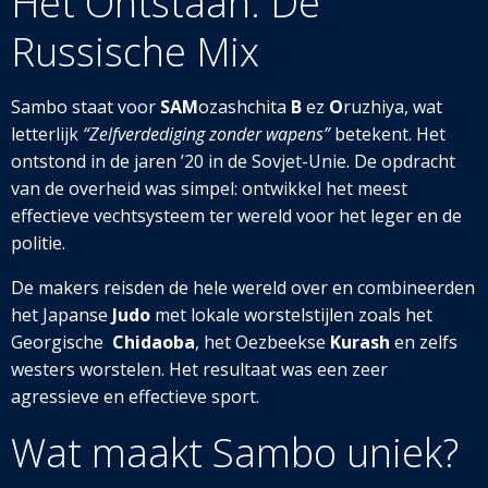
Het Ontstaan: De
Russische Mix
Sambo staat voor
SAM
ozashchita
B
ez
O
ruzhiya, wat
letterlijk
“Zelfverdediging zonder wapens”
betekent. Het
ontstond in de jaren ’20 in de Sovjet-Unie. De opdracht
van de overheid was simpel: ontwikkel het meest
effectieve vechtsysteem ter wereld voor het leger en de
politie.
De makers reisden de hele wereld over en combineerden
het Japanse
Judo
met lokale worstelstijlen zoals het
Georgische
Chidaoba
, het Oezbeekse
Kurash
en zelfs
westers worstelen. Het resultaat was een zeer
agressieve en effectieve sport.
Wat maakt Sambo uniek?