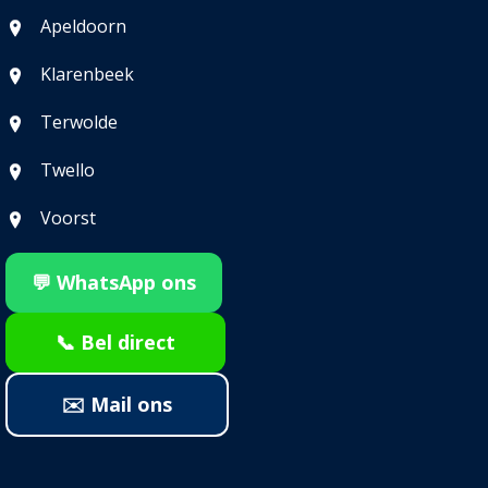
Apeldoorn
Klarenbeek
Terwolde
Twello
Voorst
💬 WhatsApp ons
📞 Bel direct
✉️ Mail ons