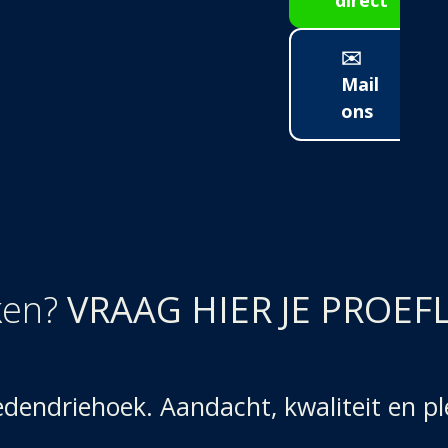
✉️
Mail
ons
ken?
VRAAG HIER JE PROEF
endriehoek. Aandacht, kwaliteit en plez