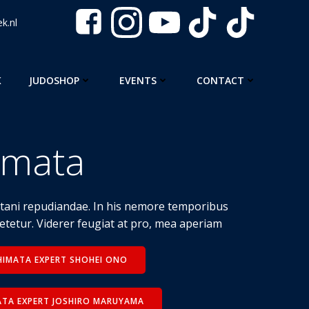
k.nl
K
JUDOSHOP
EVENTS
CONTACT
-mata
ritani repudiandae. In his nemore temporibus
tetur. Viderer feugiat at pro, mea aperiam
UCHIMATA EXPERT SHOHEI ONO
IMATA EXPERT JOSHIRO MARUYAMA