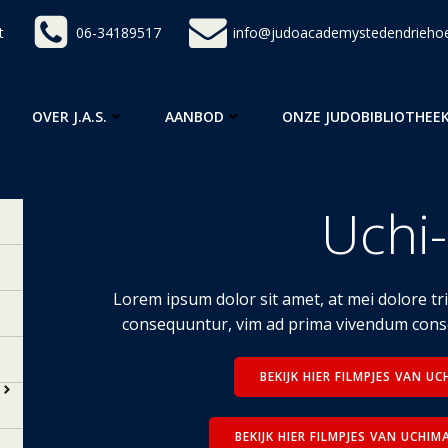
t
06-34189517
info@judoacademystedendriehoe
OVER J.A.S.
AANBOD
ONZE JUDOBIBLIOTHEE
Uchi
Lorem ipsum dolor sit amet, at mei dolore t
consequuntur, vim ad prima vivendum conse
BEKIJK HIER FILMPJES VAN 
BEKIJK HIER FILMPJES VAN UCH