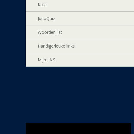
Kata
JudoQuiz
Woordenlijst
Handige/leuke links
Mijn J.A.S.