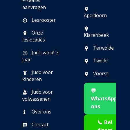
Proefles
aanvragen
Apeldoorn
Lesrooster
Onze
Klarenbeek
leslocaties
Terwolde
Judo vanaf 3
jaar
Twello
Judo voor
Voorst
kinderen
💬
Judo voor
WhatsApp
volwassenen
ons
Over ons
📞 Bel
Contact
direct