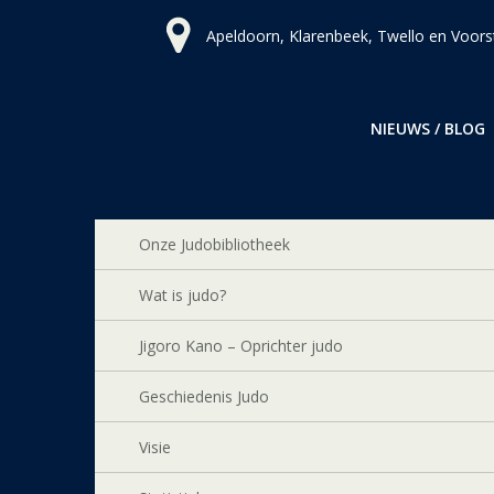
Ga
Apeldoorn, Klarenbeek, Twello en Voors
naar
de
inhoud
NIEUWS / BLOG
Onze Judobibliotheek
Wat is judo?
Jigoro Kano – Oprichter judo
Geschiedenis Judo
Visie