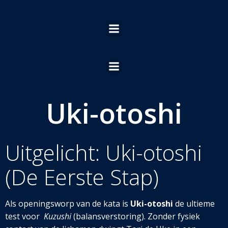
Ga
naar
de
inhoud
Uki-otoshi
Uitgelicht: Uki-otoshi
(De Eerste Stap)
Als openingsworp van de kata is
Uki-otoshi
de ultieme
test voor
Kuzushi
(balansverstoring). Zonder fysiek