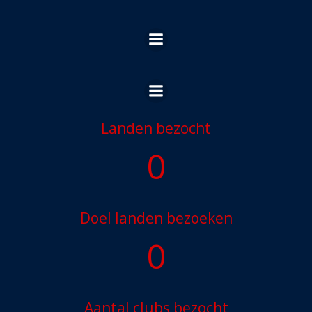
Ga
naar
de
inhoud
Landen bezocht
0
Doel landen bezoeken
0
Aantal clubs bezocht