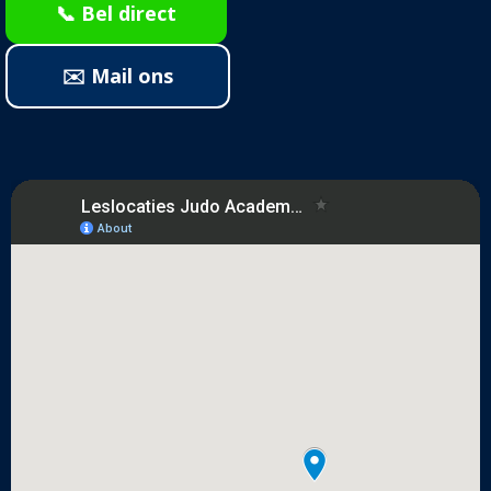
📞 Bel direct
✉️ Mail ons