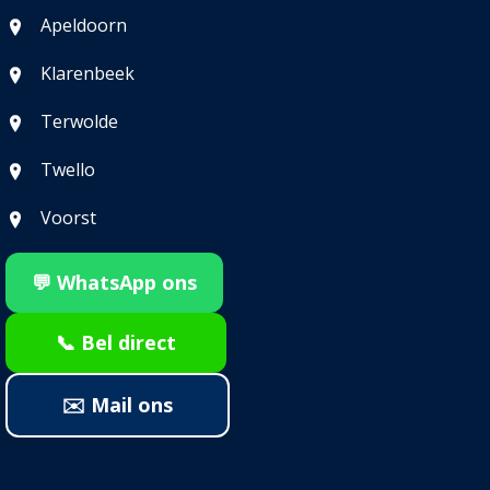
Apeldoorn
Klarenbeek
Terwolde
Twello
Voorst
💬 WhatsApp ons
📞 Bel direct
✉️ Mail ons