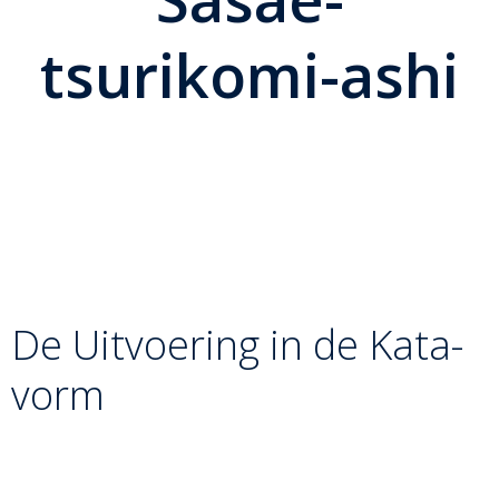
tsurikomi-ashi
In de opbouw van de beentechnieken vormt
Sasae-
tsurikomi-ashi
het cruciale punt waarop we overgaan
van een meegaande veeg (Okuri-ashi-barai) naar een
blokkerende techniek. Waar je bij een veeg het been
wegduwt, creëer je hier een onbeweegbaar punt waar de
tegenstander overheen móét vallen.
De Uitvoering in de Kata-
vorm
Binnen de methodiek van de beenserie wordt deze worp
als volgt uitgevoerd: