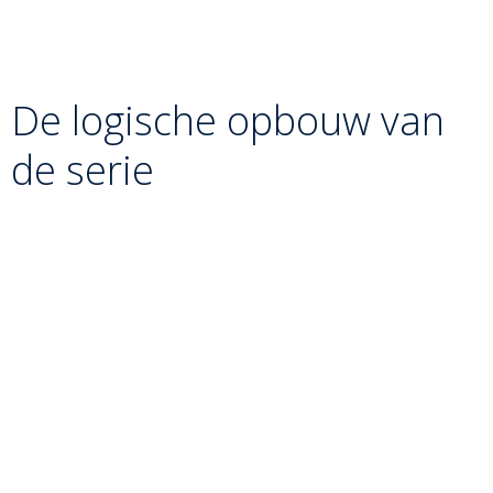
vandaan te halen. Het is de serie van de “perfecte
timing”: een fractie van een seconde te vroeg of te laat,
en de worp mislukt.
De logische opbouw van
de serie
De drie worpen in deze serie laten drie verschillende
manieren zien om de benen van de tegenstander aan te
vallen:
Okuri-ashi-barai (De veeg):
Hierbij worden beide
voeten van de tegenstander zijwaarts tegen elkaar
aan geveegd terwijl hij beweegt.
Uchi-mata (De maai):
Een spectaculaire worp
waarbij het been van de tegenstander aan de
binnenzijde wordt weggemaaid, wat vaak leidt tot een
zeer hoge en gecontroleerde val.