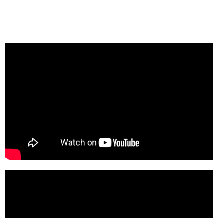
Ga naar de 1e serie – Te-waza
Ga naar de 2e serie – Koshi-waza