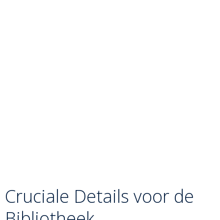
De Lokbeweging:
Tori stapt schuin naar achteren en
trekt Uke in een grote, cirkelvormige beweging naar
voren. Uke wordt gedwongen een grote stap te
zetten om zijn balans te corrigeren.
De Blokkade:
Precies op het moment dat Uke zijn
gewicht op zijn voorste voet wil plaatsen, blokkeert
Tori die beweging. Hij plaatst de zool van zijn voet net
boven de enkel van Uke.
De Tsurikomi (Lift en Trek):
Tegelijkertijd maakt
Tori een krachtige stuurwiel-beweging met zijn
armen. Omdat de voet van Uke “vaststaat” op de mat
door de blokkade van Tori, heeft zijn bovenlichaam
geen andere keuze dan in een grote boog over de
blokkerende voet heen te roteren.
Cruciale Details voor de
Bibliotheek