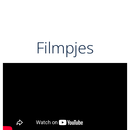
op technieken waarbij de tegenstander over een
hindernis heen moet worden gestuurd. Het traint het
coördinatiegevoel tussen de trekkende hand (bij de
mouw) en de liftende hand (bij de revers).
Filmpjes