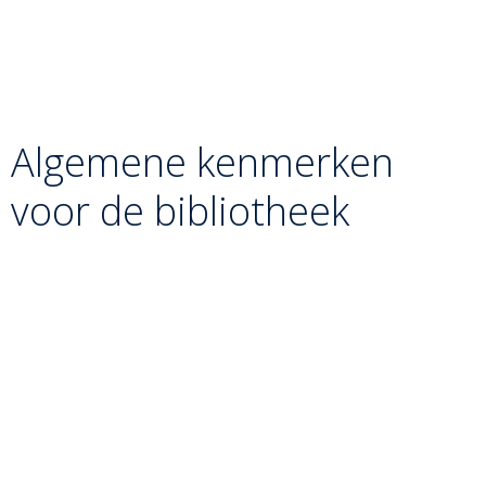
Seoi-otoshi (De blokkade):
In de context van de
Ashi-waza in de kata, wordt deze worp uitgevoerd
door één been te blokkeren terwijl de ander over het
knielende lichaam van Tori wordt getrokken.
Algemene kenmerken
voor de bibliotheek
Timing is Alles:
Bij beentechnieken is de kracht van
de armen ondergeschikt aan het moment waarop de
voet van de tegenstander de mat verlaat of juist net
gaat raken.
Lichtvoetigheid:
Tori moet in deze serie extreem
soepel bewegen. Zwaar op de voeten staan maakt
het onmogelijk om de benen van Uke effectief aan te
vallen.
Coördinatie:
De handen sturen het bovenlichaam