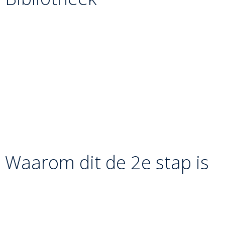
Niet schoppen:
De voet van Tori fungeert als een
“muur”, niet als een wapen. Het is de armkracht en de
rotatie van het bovenlichaam die de werkelijke worp
veroorzaken.
Lichaamspositie:
Tori moet zijn lichaam wegdraaien
van de worp af (“openen”) om ruimte te maken voor
de val van Uke.
De Standvoet:
Het gewicht van Tori rust volledig op
zijn eigen standbeen, dat licht gebogen en stabiel
moet zijn.
Waarom dit de 2e stap is
Sasae-tsurikomi-ashi leert de judoka een fundamenteel
nieuw principe na de enkelveeg: het gebruik van
een
vast steunpunt
. Het is de perfecte voorbereiding