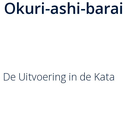
Okuri-ashi-barai
Okuri-ashi-barai
is de eerste techniek van de derde
serie (Ashi-waza). De naam betekent letterlijk
“begeleidende voetveeg”. Het is de ultieme demonstratie
van timing: je veegt de voeten van de tegenstander op
het moment dat ze elkaar passeren tijdens een
zijwaartse verplaatsing.
De Uitvoering in de Kata
In de Nage-no-Kata wordt deze worp gekenmerkt door
een specifiek zijwaarts ritme:
De Verplaatsing:
Tori en Uke bewegen zijwaarts in
een zijwaartse glijpas (
Tsugi-ashi
). Ze maken drie
passen in een vloeiend tempo.