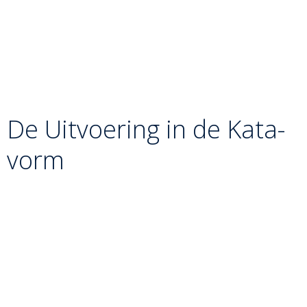
In de opbouw van de beentechnieken vormt
Sasae-
tsurikomi-ashi
het cruciale punt waarop we overgaan
van een meegaande veeg (Okuri-ashi-barai) naar een
blokkerende techniek. Waar je bij een veeg het been
wegduwt, creëer je hier een onbeweegbaar punt waar de
tegenstander overheen móét vallen.
De Uitvoering in de Kata-
vorm
Binnen de methodiek van de beenserie wordt deze worp
als volgt uitgevoerd:
De Lokbeweging:
Tori stapt schuin naar achteren en
trekt Uke in een grote, cirkelvormige beweging naar
voren. Uke wordt gedwongen een grote stap te
zetten om zijn balans te corrigeren.