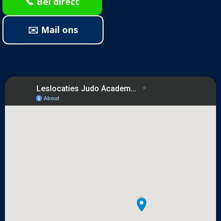
📞 Bel direct
✉️ Mail ons