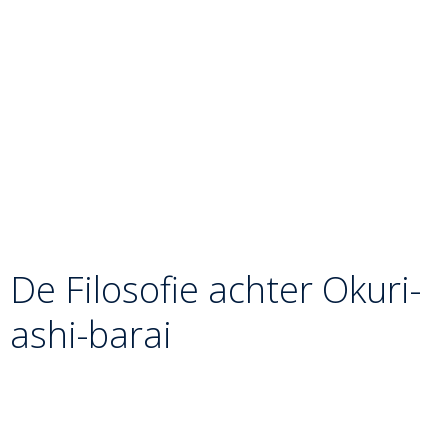
“schoppen” met de wreef of het scheenbeen. In de
kata moet de veeg gebeuren met de holte van de
voetzool (
Teisoku
), precies op het enkelgewricht.
Timing:
De veeg moet plaatsvinden op het “dode
punt”: het moment dat de voet van Uke bijna de
grond raakt, maar er nog geen gewicht op rust.
Hand-Voet Coördinatie:
De kracht van de worp
komt niet uit het been alleen, maar uit de perfecte
samenwerking tussen de vegende voet en de
sturende handen.
De Filosofie achter Okuri-
ashi-barai
Okuri-ashi-barai leert de judoka het principe
van
meegaan met de stroom
. Je vecht niet tegen de
richting van de tegenstander in, maar je versterkt zijn