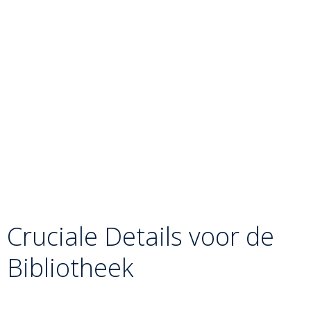
De Uitlokking:
Tori leidt de beweging. Bij de derde
stap versnelt Tori het tempo van Uke’s zijwaartse
beweging door hem met de armen extra mee te
trekken.
De Veeg:
Op het moment dat Uke zijn tweede voet wil
bijsluiten om weer stabiel te staan, veegt Tori met de
voetzool de enkel van Uke tegen zijn andere enkel
aan.
Het Schaareffect:
Terwijl Tori de voeten opzij veegt,
stuurt hij met zijn handen het bovenlichaam van Uke
de andere kant op. Hierdoor verliest Uke alle steun
en maakt hij een zijwaartse val.
Cruciale Details voor de
Bibliotheek
De Voetzool:
Een veelgemaakte fout is het