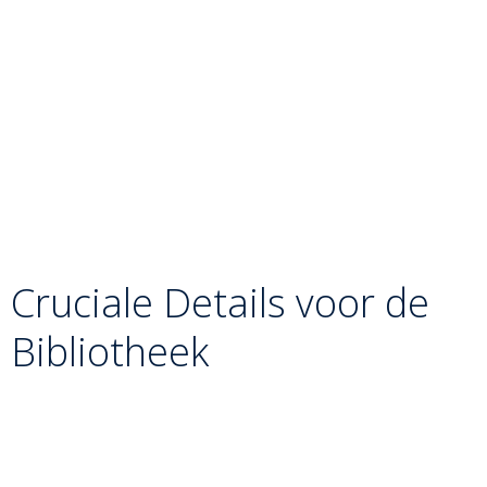
De Blokkade:
Precies op het moment dat Uke zijn
gewicht op zijn voorste voet wil plaatsen, blokkeert
Tori die beweging. Hij plaatst de zool van zijn voet net
boven de enkel van Uke.
De Tsurikomi (Lift en Trek):
Tegelijkertijd maakt
Tori een krachtige stuurwiel-beweging met zijn
armen. Omdat de voet van Uke “vaststaat” op de mat
door de blokkade van Tori, heeft zijn bovenlichaam
geen andere keuze dan in een grote boog over de
blokkerende voet heen te roteren.
Cruciale Details voor de
Bibliotheek
Niet schoppen:
De voet van Tori fungeert als een
“muur”, niet als een wapen. Het is de armkracht en de
rotatie van het bovenlichaam die de werkelijke worp