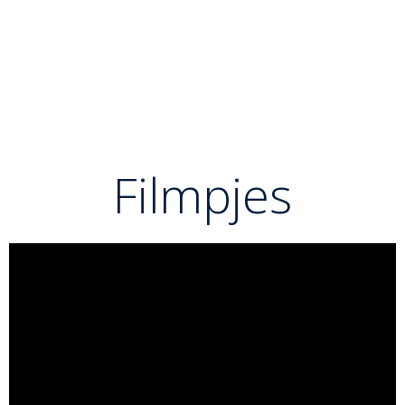
eigen beweging totdat hij zichzelf voorbijloopt. Het
symboliseert de perfecte harmonie en het ritmegevoel
dat nodig is om een tegenstander te verslaan zonder
brute kracht te gebruiken.
Filmpjes