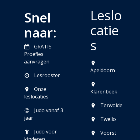
Leslo
Snel
catie
naar:
s
GRATIS
Proefles
aanvragen
Apeldoorn
Lesrooster
Onze
Klarenbeek
leslocaties
Terwolde
Judo vanaf 3
jaar
Twello
Judo voor
Voorst
kinderen