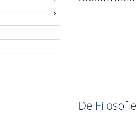
Contactpunt:
Het is e
onderbuik van Uke gepl
verlengstuk van de he
De “Tsurite” (Mouw-r
omhoog en naar voren
voorvoeten komt te st
te vegen.
Balans van Tori:
Ondan
de worp perfect in bal
gecontroleerd voorove
van de techniek.
De Filosofie
Harai-goshi leert de jud
de oplossing voor een si
goshi) faalt omdat de teg