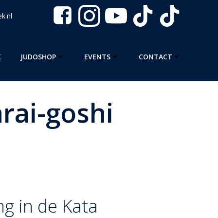
k.nl
K
JUDOSHOP
EVENTS
CONTACT
rai-goshi
 techniek van de heupserie. Waar Uki-goshi
atie, is Harai-goshi een krachtige, vloeiende
 een tegenstander werpt die probeert te
ek.
ng in de Kata