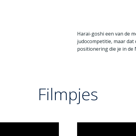
weg te stappen. Het symbo
proces is: als plan A niet
B.
Harai-goshi een van de m
judocompetitie, maar dat de
positionering die je in de
Filmpjes