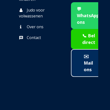
💬
Judo voor
WhatsApp
volwassenen
ons
Over ons
📞 Bel
Contact
direct
✉️
Mail
ons