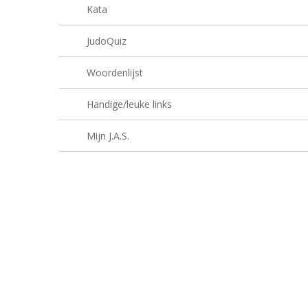
Kata
JudoQuiz
Woordenlijst
Handige/leuke links
Mijn J.A.S.