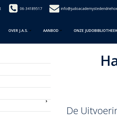
t
06-34189517
info@judoacademystedendriehoe
OVER J.A.S.
AANBOD
ONZE JUDOBIBLIOTHEE
Ha
Harai-goshi
is de tweede
draait om een subtiele rot
worp die laat zien hoe je
ontsnappen aan je techni
De Uitvoeri