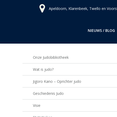
Ga
Apeldoorn, Klarenbeek, Twello en Voors
naar
de
inhoud
NIEUWS / BLOG
Onze Judobibliotheek
Wat is judo?
Jigoro Kano – Oprichter judo
Geschiedenis Judo
Visie