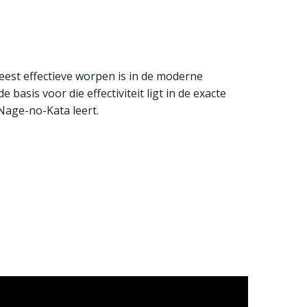
liseert het principe dat judo een continu
 werkt, vloeit de beweging naadloos over in plan
eest effectieve worpen is in de moderne
 basis voor die effectiviteit ligt in de exacte
 Nage-no-Kata leert.