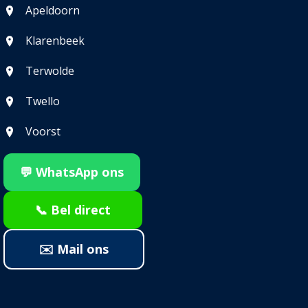
Apeldoorn
Klarenbeek
Terwolde
Twello
Voorst
💬 WhatsApp ons
📞 Bel direct
✉️ Mail ons