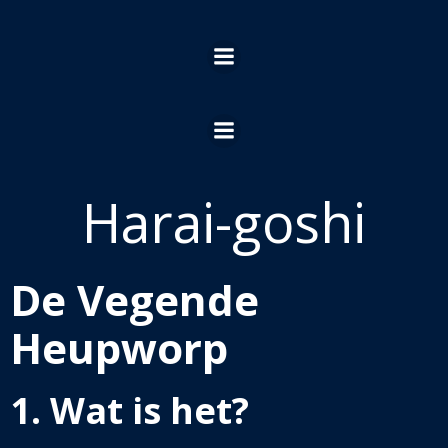
Ga
naar
de
inhoud
Harai-goshi
De Vegende
H
eupworp
1. Wat is het?