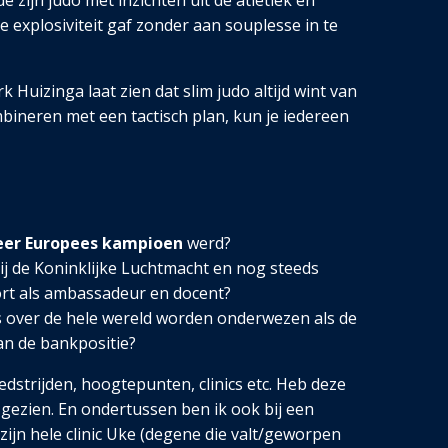
 zijn judo met inzichten uit de atletiek en
explosiviteit gaf zonder aan souplesse in te
 Huizinga laat zien dat slim judo altijd wint van
mbineren met een tactisch plan, kun je iedereen
keer Europees kampioen
werd?
 bij de Koninklijke Luchtmacht en nog steeds
ort als ambassa
deur en docent?
s over de hele wereld worden onderwezen als de
an de bankpositie?
wedstrijden, hoogtepunten, clinics etc. Heb deze
gezien. En ondertussen ben ik ook bij een
zijn hele clinic Uke (degene die valt/geworpen