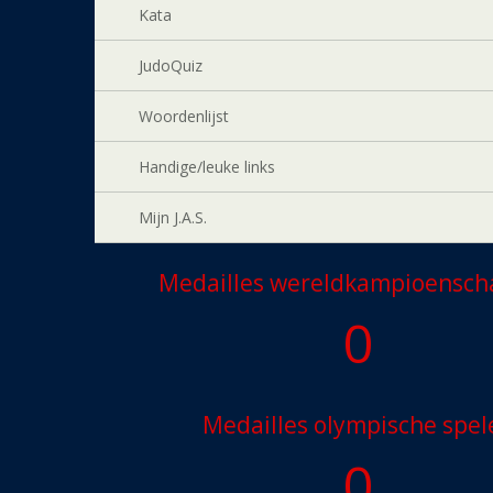
Kata
JudoQuiz
Woordenlijst
Handige/leuke links
Mijn J.A.S.
Medailles wereldkampioensc
0
Medailles olympische spel
0