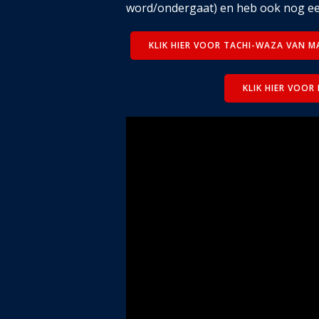
word/ondergaat) en heb ook nog ee
KLIK HIER VOOR TACHI-WAZA VAN M
KLIK HIER VOOR