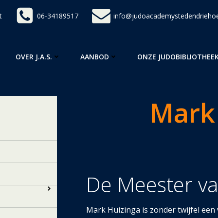
t
06-34189517
info@judoacademystedendriehoe
OVER J.A.S.
AANBOD
ONZE JUDOBIBLIOTHEE
Mark
De Meeste
r v
Mark Huizinga is zonder twijfel een