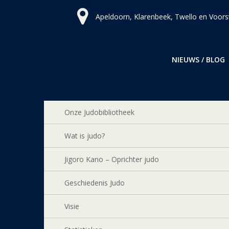
Ga
Apeldoorn, Klarenbeek, Twello en Voors
naar
de
inhoud
NIEUWS / BLOG
Onze Judobibliotheek
Wat is judo?
Jigoro Kano – Oprichter judo
Geschiedenis Judo
Visie