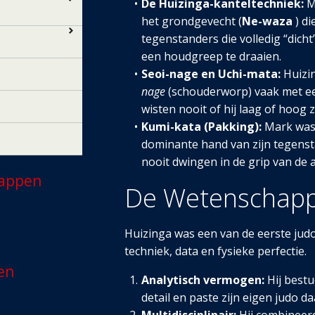
De Huizinga-kanteltechniek:
M
het grondgevecht (
Ne-waza
) d
tegenstanders die volledig “dich
een houdgreep te draaien.
Seoi-nage en Uchi-mata:
Huizi
nage
(schouderworp) vaak met 
wisten nooit of hij laag of hoog 
Kumi-kata (Pakking):
Mark was 
dominante hand van zijn tegenstan
nooit dwingen in de grip van de 
happen
De Wetenschappe
Huizinga was een van de eerste judo
techniek, data en fysieke perfectie.
en
Analytisch vermogen:
Hij bestu
detail en paste zijn eigen judo d