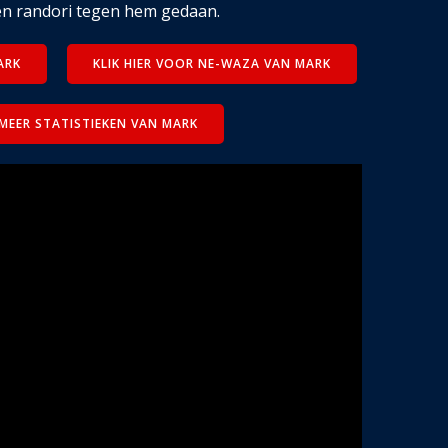
n randori tegen hem gedaan.
ARK
KLIK HIER VOOR NE-WAZA VAN MARK
 MEER STATISTIEKEN VAN MARK